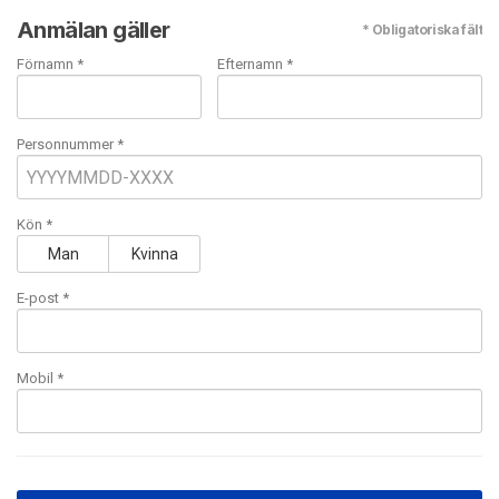
Anmälan gäller
* Obligatoriska fält
Förnamn *
Efternamn *
Personnummer *
Kön *
Man
Kvinna
E-post
*
Mobil
*