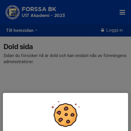
FORSSA BK
U17 Akademi - 2023
Logga in
Till hemsidan
Dold sida
Sidan du försöker nå är dold och kan endast nås av föreningens
administratörer.