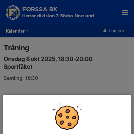
FORSSA BK
Herrar division 3 Södra Norrland
Logga in
Kalender
Träning
Onsdag 8 okt 2025, 18:30-20:00
Sportfältet
Samling: 18:30