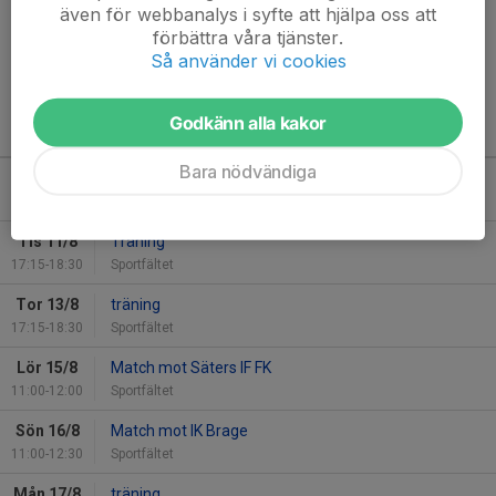
även för webbanalys i syfte att hjälpa oss att
Glada ungar på Sportfältet 24 maj 2022
förbättra våra tjänster.
Läs mer
Så använder vi cookies
Godkänn alla kakor
Kommande aktiviteter
Bara nödvändiga
Mån 10/8
träning
17:15-18:30
Sportfältet
Tis 11/8
Träning
17:15-18:30
Sportfältet
Tor 13/8
träning
17:15-18:30
Sportfältet
Lör 15/8
Match mot Säters IF FK
11:00-12:00
Sportfältet
Sön 16/8
Match mot IK Brage
11:00-12:30
Sportfältet
Mån 17/8
träning