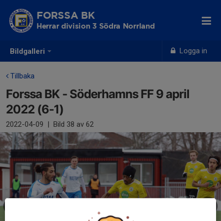
FORSSA BK
Herrar division 3 Södra Norrland
Logga in
Bildgalleri
Tillbaka
Forssa BK - Söderhamns FF 9 april
2022 (6-1)
2022-04-09
|
Bild
38
av 62