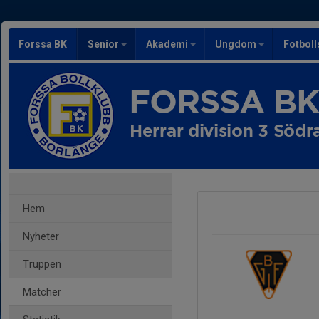
Forssa BK
Senior
Akademi
Ungdom
Fotbol
FORSSA B
Herrar division 3 Södr
Hem
Nyheter
Truppen
Matcher