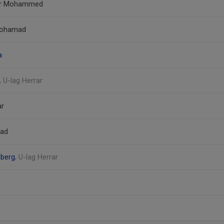
ar Mohammed
Mohamad
a
, U-lag Herrar
ar
mad
nberg
, U-lag Herrar