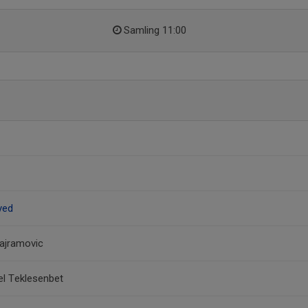
Samling 11:00
yed
ajramovic
l Teklesenbet