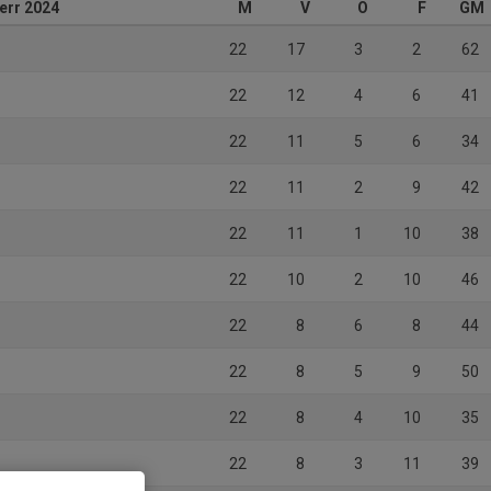
herr 2024
M
V
O
F
GM
22
17
3
2
62
22
12
4
6
41
22
11
5
6
34
22
11
2
9
42
22
11
1
10
38
22
10
2
10
46
22
8
6
8
44
22
8
5
9
50
22
8
4
10
35
22
8
3
11
39