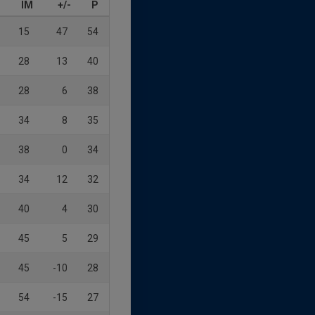
IM
+/-
P
15
47
54
28
13
40
28
6
38
34
8
35
38
0
34
34
12
32
40
4
30
45
5
29
45
-10
28
54
-15
27