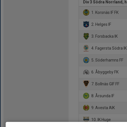
Div 3 Södra Norrland, 
1. Korsnäs IF FK
2. Helges IF
3. Forsbacka IK
4. Fagersta Södra IK
5. Söderhamns FF
6. Åbyggeby FK
7. Bollnäs GIF FF
8. Årsunda IF
9. Avesta AIK
10. IK Huge