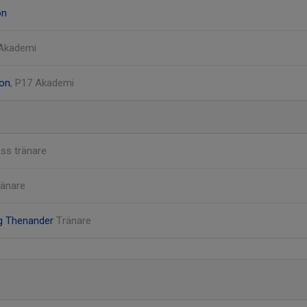
on
 Akademi
son
, P17 Akademi
ss tränare
ränare
g Thenander
Tränare