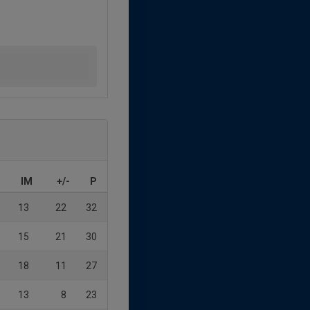
IM
+/-
P
13
22
32
15
21
30
18
11
27
13
8
23