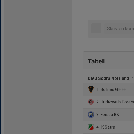
Tabell
Div 3 Södra Norrland, 
1. Bollnäs GIF FF
2. Hudiksvalls Fören
3. Forssa BK
4. IK Sätra