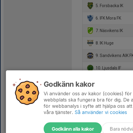
5. Forsbacka IK
6. IFK Mora FK
7. Näsvikens IK
8. IK Huge
9. Sandvikens AIK F
10. Ljusdals IF
11. Avesta AIK
Godkänn kakor
12. Åbyggeby FK
Vi använder oss av kakor (cookies) för 
webbplats ska fungera bra för dig. De
för webbanalys i syfte att hjälpa oss att
våra tjänster.
Så använder vi cookies
Godkänn alla kakor
Bara nödv