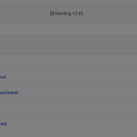
Samling 12:45
yed
sfankeil
med