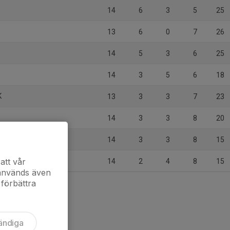
14
6
3
5
25
13
6
0
7
26
14
5
3
6
25
14
3
5
6
18
K
13
3
3
7
23
14
3
3
8
20
14
3
3
8
15
att vår
14
2
4
8
15
 används även
 förbättra
ändiga