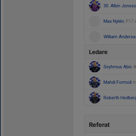
30. Albin Jonss
Max Nylén
, P17
William Anders
Ledare
Seyhmus Abic
A
Mahdi Formoli
t
Roberth Hedber
Referat