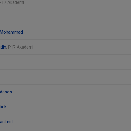
 P17 Akademi
 Mohammad
din
, P17 Akademi
ndsson
bek
ranlund