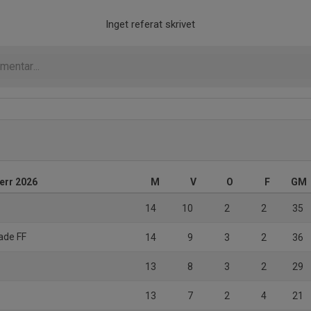
Inget referat skrivet
herr 2026
M
V
O
F
GM
14
10
2
2
35
ade FF
14
9
3
2
36
13
8
3
2
29
13
7
2
4
21