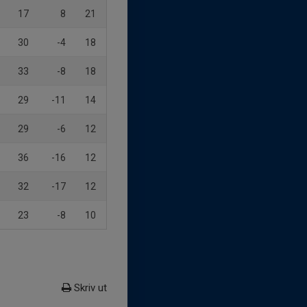
17
8
21
30
-4
18
33
-8
18
29
-11
14
29
-6
12
36
-16
12
32
-17
12
23
-8
10
Skriv ut