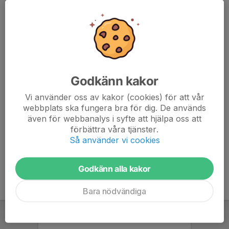
6. Åbyggeby FK
22
12
32
7. Bollnäs GIF FF
22
4
30
8. Årsunda IF
22
5
29
9. Avesta AIK
22
-10
28
Godkänn kakor
Vi använder oss av kakor (cookies) för att vår
10. IK Huge
22
-15
27
webbplats ska fungera bra för dig. De används
även för webbanalys i syfte att hjälpa oss att
11. Forssa BK
22
-37
18
förbättra våra tjänster.
Så använder vi cookies
12. Kvarnsvedens IK
22
-33
13
Godkänn alla kakor
Bara nödvändiga