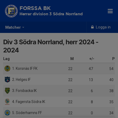
FORSSA BK
Herrar division 3 Södra Norrland
Logga in
Matcher
Div 3 Södra Norrland, herr 2024 -
2024
Lag
M
+/-
P
1. Korsnäs IF FK
22
47
54
2. Helges IF
22
13
40
3. Forsbacka IK
22
6
38
4. Fagersta Södra IK
22
8
35
5. Söderhamns FF
22
0
34