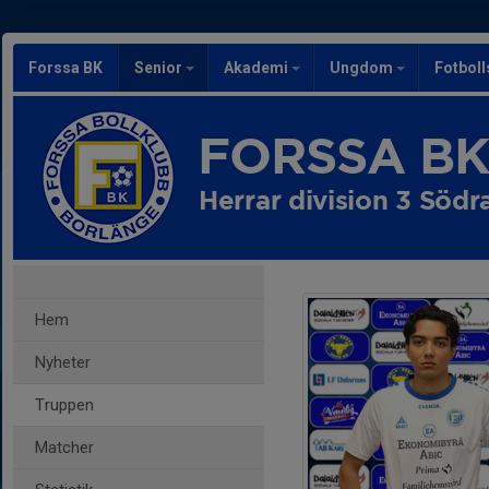
Forssa BK
Senior
Akademi
Ungdom
Fotbol
FORSSA B
Herrar division 3 Södr
Hem
Nyheter
Truppen
Matcher