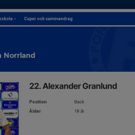
lsskola
Cuper och sammandrag
K
a Norrland
22. Alexander Granlund
Position
Back
Ålder
18 år