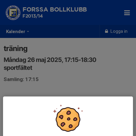
FORSSA BOLLKLUBB
F2013/14
Logga in
Kalender
träning
Måndag 26 maj 2025, 17:15-18:30
sportfältet
Samling: 17:15