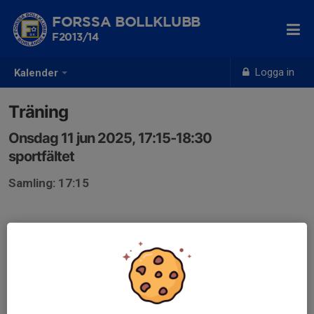
FORSSA BOLLKLUBB
F2013/14
Logga in
Kalender
Träning
Onsdag 11 jun 2025, 17:15-18:30
sportfältet
Samling: 17:15