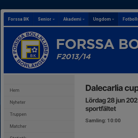
Forssa BK
Senior
Akademi
Ungdom
Fotbol
FORSSA B
F2013/14
Dalecarlia cu
Hem
Lördag 28 jun 202
Nyheter
sportfältet
Truppen
Samling: 10:00
Matcher