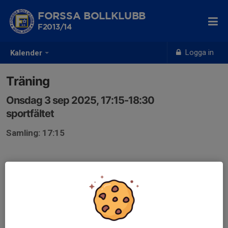
FORSSA BOLLKLUBB
F2013/14
Logga in
Kalender
Träning
Onsdag 3 sep 2025, 17:15-18:30
sportfältet
Samling: 17:15