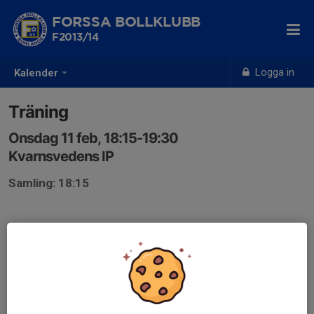
FORSSA BOLLKLUBB
F2013/14
Logga in
Kalender
Träning
Onsdag 11 feb, 18:15-19:30
Kvarnsvedens IP
Samling: 18:15