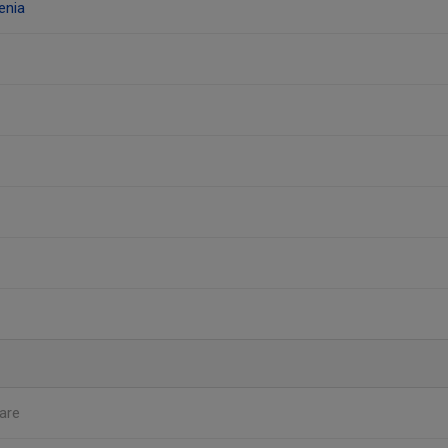
enia
are