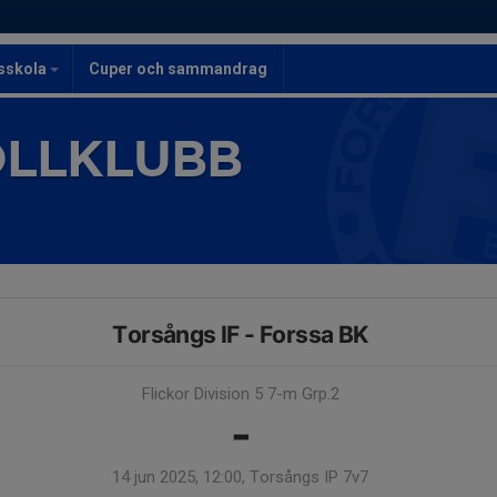
lsskola
Cuper och sammandrag
OLLKLUBB
Torsångs IF - Forssa BK
Flickor Division 5 7-m Grp.2
-
14 jun 2025, 12:00, Torsångs IP 7v7