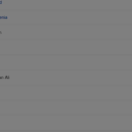
d
enia
n
n Ali