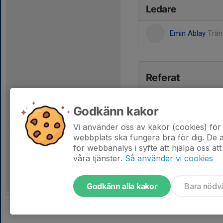
Ledare
Emin Ablay
Trän
Referat
Godkänn kakor
Vi använder oss av kakor (cookies) för 
webbplats ska fungera bra för dig. De
för webbanalys i syfte att hjälpa oss att
våra tjänster.
Så använder vi cookies
Godkänn alla kakor
Bara nödv
Tjäna pengar till laget