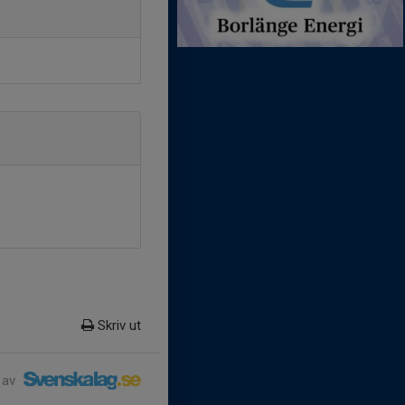
Skriv ut
 av