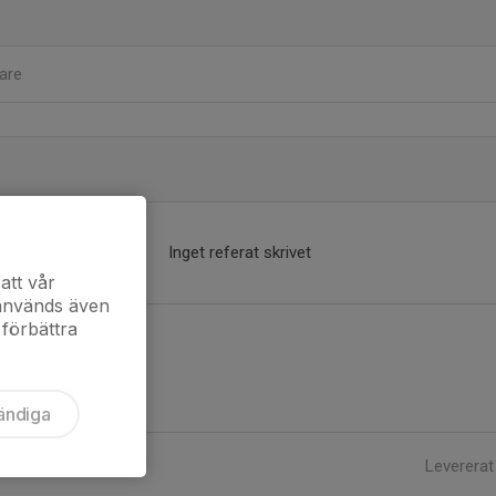
are
Inget referat skrivet
att vår
 används även
 förbättra
ändiga
Levererat