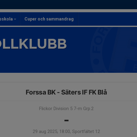
lsskola
Cuper och sammandrag
OLLKLUBB
Forssa BK - Säters IF FK Blå
Flickor Division 5 7-m Grp.2
-
29 aug 2025, 18:00, Sportfältet 12