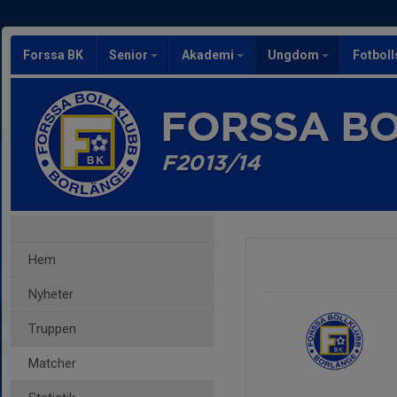
Forssa BK
Senior
Akademi
Ungdom
Fotbol
FORSSA B
F2013/14
Hem
Nyheter
Truppen
Matcher