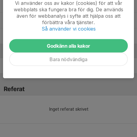
Vi använder oss av kakor (cookies) för att vår
Salma Saidali
webbplats ska fungera bra för dig. De används
även för webbanalys i syfte att hjälpa oss att
Selma Hagberg
förbättra våra tjänster.
Så använder vi cookies
Stella Meral
Godkänn alla kakor
Ledare
Bara nödvändiga
Emin Ablay
Tränare
Referat
Inget referat skrivet