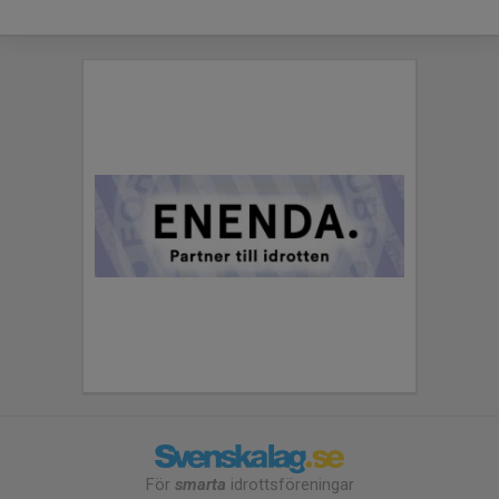
För
smarta
idrottsföreningar