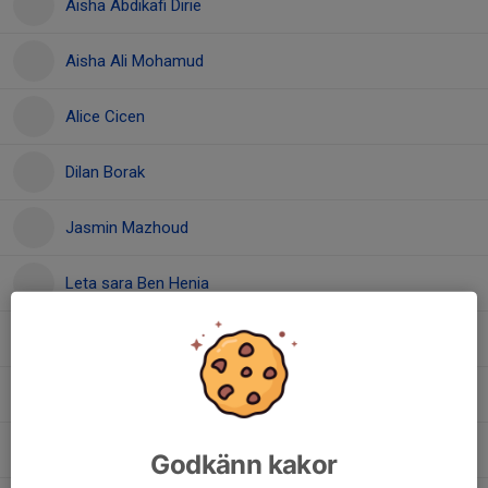
Aisha Abdikafi Dirie
Aisha Ali Mohamud
Alice Cicen
Dilan Borak
Jasmin Mazhoud
Leta sara Ben Henia
Milina Bengtsson
Najla Ali
Nhmya Jafer
Godkänn kakor