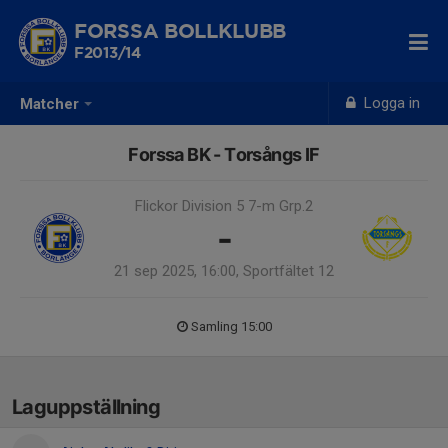
FORSSA BOLLKLUBB
F2013/14
Logga in
Matcher
Forssa BK - Torsångs IF
Flickor Division 5 7-m Grp.2
-
21 sep 2025, 16:00, Sportfältet 12
Samling 15:00
Laguppställning