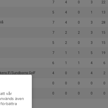
7
4
0
3
22
5
4
0
1
13
Blå
7
4
0
3
28
7
2
2
3
15
5
2
0
3
15
7
1
1
5
19
6
1
1
4
6
ikens IF/Sundborns GoIF
4
0
0
4
2
0
0
0
0
0
att vår
0
0
0
0
0
 används även
 förbättra