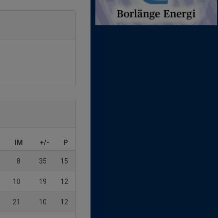
IM
+/-
P
8
35
15
10
19
12
21
10
12