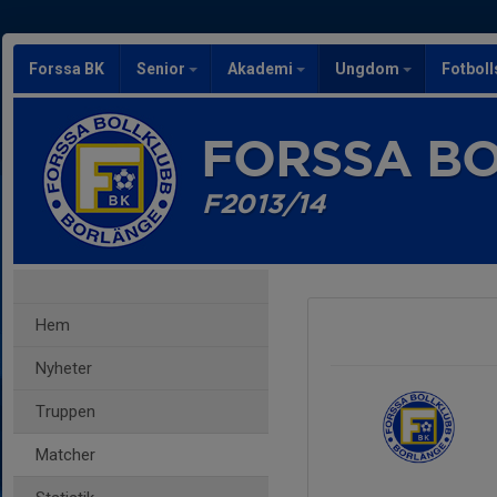
Forssa BK
Senior
Akademi
Ungdom
Fotbol
FORSSA B
F2013/14
Hem
Nyheter
Truppen
Matcher