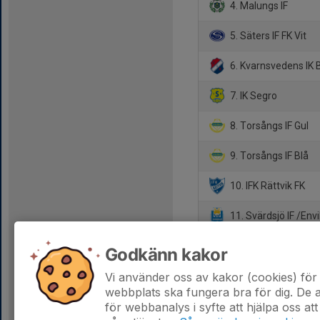
4. Malungs IF
5. Säters IF FK Vit
6. Kvarnsvedens IK 
7. IK Segro
8. Torsångs IF Gul
9. Torsångs IF Blå
10. IFK Rättvik FK
11. Svärdsjö IF /Env
12. Islingby IK
Godkänn kakor
13. Slätta SK Gul
Vi använder oss av kakor (cookies) för 
webbplats ska fungera bra för dig. De
för webbanalys i syfte att hjälpa oss att