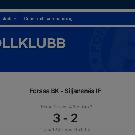
lsskola
Cuper och sammandrag
OLLKLUBB
Forssa BK - Siljansnäs IF
Flickor Division 4 9-m Grp.2
3 - 2
1 jun, 19:00, Sportfältet 5