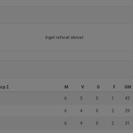
Inget referat skrivet
Grp.2
M
V
O
F
GM
6
5
0
1
43
6
4
0
2
29
6
4
0
2
31