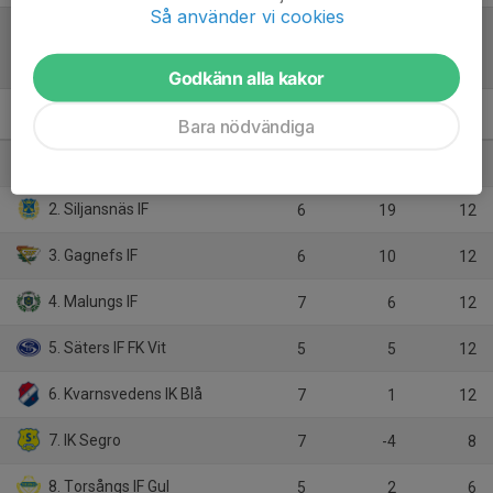
Så använder vi cookies
Tabell
Godkänn alla kakor
Flickor Division 4 9-m Grp.2
M
+/-
P
Bara nödvändiga
1. Forssa BK
6
35
15
2. Siljansnäs IF
6
19
12
3. Gagnefs IF
6
10
12
4. Malungs IF
7
6
12
5. Säters IF FK Vit
5
5
12
6. Kvarnsvedens IK Blå
7
1
12
7. IK Segro
7
-4
8
8. Torsångs IF Gul
5
2
6