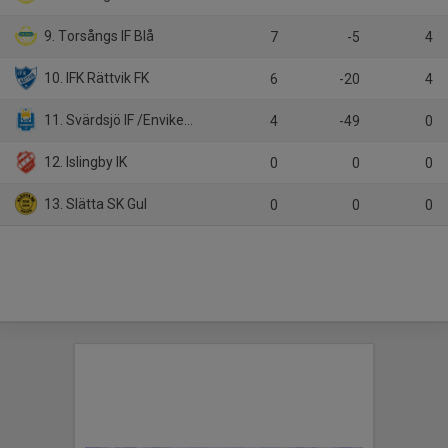
9. Torsångs IF Blå
7
-5
4
10. IFK Rättvik FK
6
-20
4
11. Svärdsjö IF /Envikens IF/Sundborns GoIF
4
-49
0
12. Islingby IK
0
0
0
13. Slätta SK Gul
0
0
0