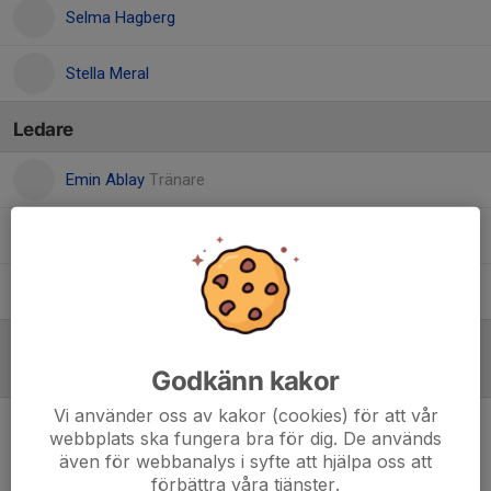
Selma Hagberg
Stella Meral
Ledare
Emin Ablay
Tränare
Fuat Cicen
Tränare
Hanna Löfgren
Tränare
Referat
Godkänn kakor
Vi använder oss av kakor (cookies) för att vår
webbplats ska fungera bra för dig. De används
Inget referat skrivet
även för webbanalys i syfte att hjälpa oss att
förbättra våra tjänster.