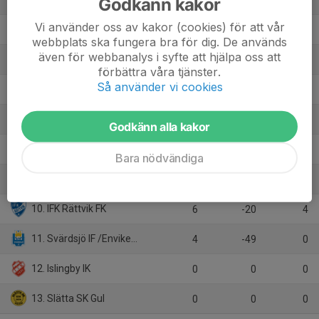
Godkänn kakor
6
10
12
Vi använder oss av kakor (cookies) för att vår
4. Malungs IF
7
6
12
webbplats ska fungera bra för dig. De används
även för webbanalys i syfte att hjälpa oss att
5. Säters IF FK Vit
5
5
12
förbättra våra tjänster.
Så använder vi cookies
6. Kvarnsvedens IK Blå
7
1
12
7. IK Segro
7
-4
8
Godkänn alla kakor
8. Torsångs IF Gul
5
2
6
Bara nödvändiga
9. Torsångs IF Blå
7
-5
4
10. IFK Rättvik FK
6
-20
4
11. Svärdsjö IF /Envikens IF/Sundborns GoIF
4
-49
0
12. Islingby IK
0
0
0
13. Slätta SK Gul
0
0
0