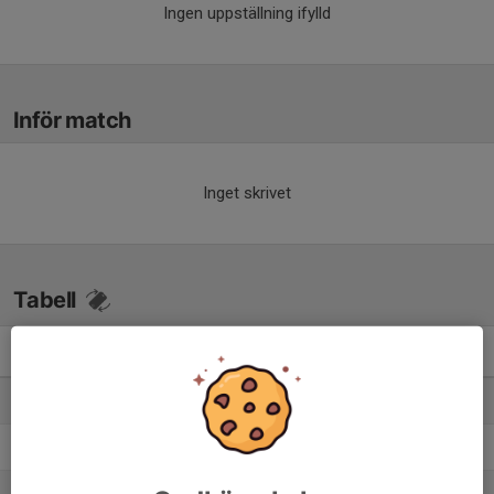
Ingen uppställning ifylld
Inför match
Inget skrivet
Tabell
Flickor Division 4 9-m Grp.2
M
+/-
P
1. Forssa BK
6
35
15
2. Siljansnäs IF
6
19
12
3. Gagnefs IF