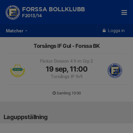
FORSSA BOLLKLUBB
F2013/14
Logga in
Matcher
Torsångs IF Gul - Forssa BK
Flickor Division 4 9-m Grp.2
19 sep, 11:00
Torsångs IP 9v9
Samling 10:00
Laguppställning