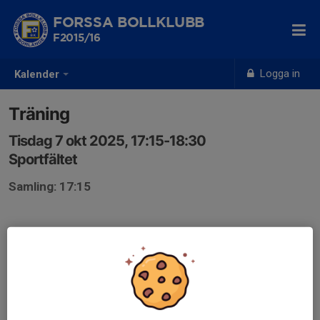
FORSSA BOLLKLUBB
F2015/16
Logga in
Kalender
Träning
Tisdag 7 okt 2025, 17:15-18:30
Sportfältet
Samling: 17:15