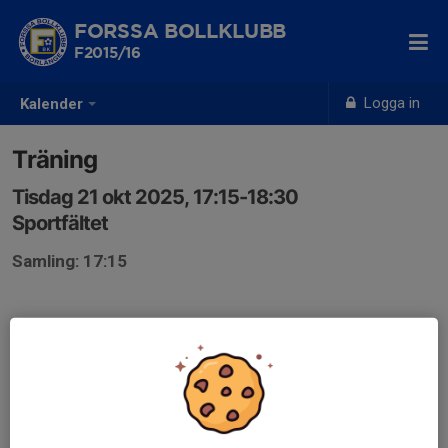
FORSSA BOLLKLUBB
F2015/16
Logga in
Kalender
Träning
Tisdag 21 okt 2025, 17:15-18:30
Sportfältet
Samling: 17:15