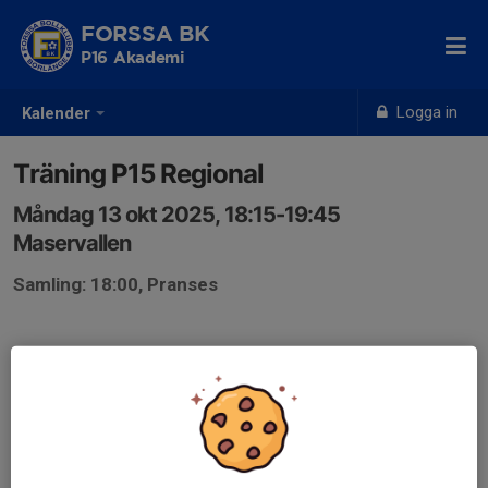
FORSSA BK
P16 Akademi
Logga in
Kalender
Träning P15 Regional
Måndag 13 okt 2025, 18:15-19:45
Maservallen
Samling: 18:00, Pranses