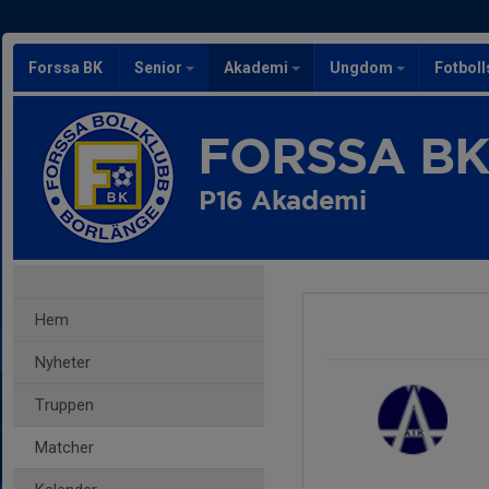
Forssa BK
Senior
Akademi
Ungdom
Fotbol
FORSSA B
P16 Akademi
Hem
Nyheter
Truppen
Matcher