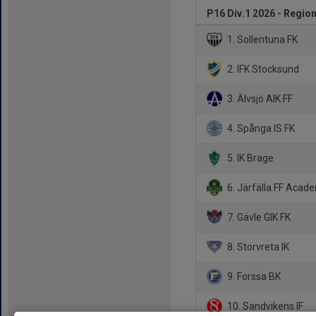
P16 Div.1 2026 - Region
1. Sollentuna FK
2. IFK Stocksund
3. Älvsjö AIK FF
4. Spånga IS FK
5. IK Brage
6. Järfälla FF Acad
7. Gävle GIK FK
8. Storvreta IK
9. Forssa BK
10. Sandvikens IF