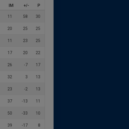
IM
+/-
P
11
58
30
20
25
25
11
23
25
17
20
22
26
-7
17
32
3
13
23
-2
13
37
-13
11
50
-33
10
39
-17
8