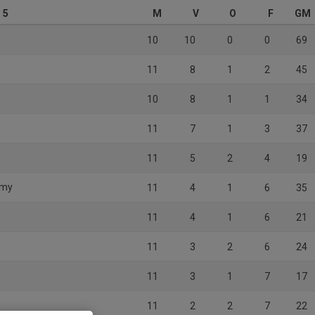
 5
M
V
O
F
GM
10
10
0
0
69
11
8
1
2
45
10
8
1
1
34
11
7
1
3
37
11
5
2
4
19
emy
11
4
1
6
35
11
4
1
6
21
11
3
2
6
24
11
3
1
7
17
11
2
2
7
22