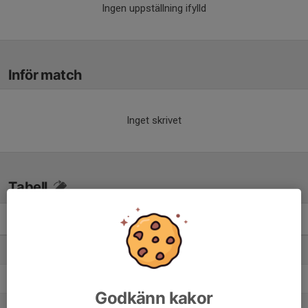
Ingen uppställning ifylld
Inför match
Inget skrivet
Tabell
P16 Div.1 2026 - Region 5
M
+/-
P
1. Sollentuna FK
10
58
30
2. IFK Stocksund
11
25
25
Godkänn kakor
3. Älvsjö AIK FF