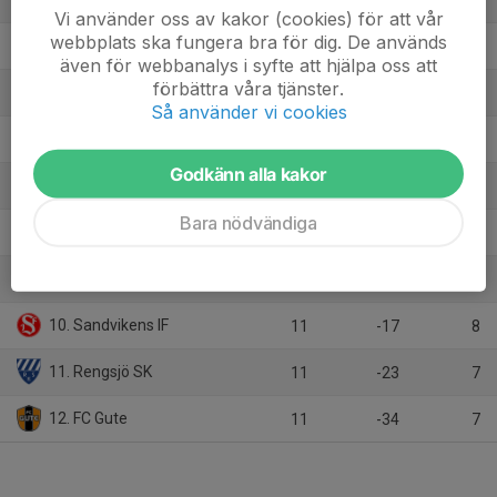
10
23
25
Vi använder oss av kakor (cookies) för att vår
webbplats ska fungera bra för dig. De används
4. Spånga IS FK
11
20
22
även för webbanalys i syfte att hjälpa oss att
förbättra våra tjänster.
5. IK Brage
11
-7
17
Så använder vi cookies
6. Järfälla FF Academy
11
3
13
Godkänn alla kakor
7. Gävle GIK FK
11
-2
13
Bara nödvändiga
8. Storvreta IK
11
-13
11
9. Forssa BK
11
-33
10
10. Sandvikens IF
11
-17
8
11. Rengsjö SK
11
-23
7
12. FC Gute
11
-34
7