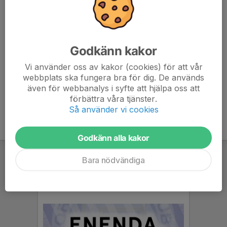
7. Falu BS FK (P15)
9
-17
10
8. BKV Norrtälje (P15)
9
-10
7
Godkänn kakor
9. Sandvikens IF (P15)
9
-7
6
Vi använder oss av kakor (cookies) för att vår
webbplats ska fungera bra för dig. De används
10. Forssa BK (P15)
9
-29
2
även för webbanalys i syfte att hjälpa oss att
förbättra våra tjänster.
Så använder vi cookies
Godkänn alla kakor
Bara nödvändiga