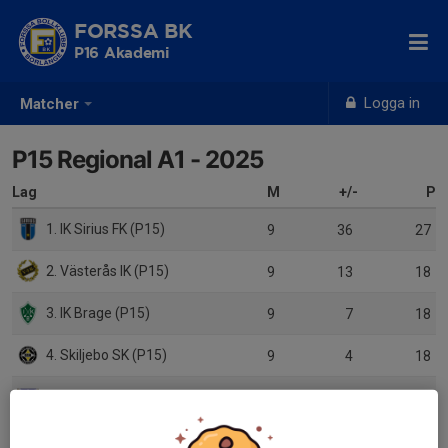
FORSSA BK
P16 Akademi
Logga in
Matcher
P15 Regional A1 - 2025
Lag
M
+/-
P
1. IK Sirius FK (P15)
9
36
27
2. Västerås IK (P15)
9
13
18
3. IK Brage (P15)
9
7
18
4. Skiljebo SK (P15)
9
4
18
5. Storvreta IK (P15)
9
0
15
6. Enköpings SK FK (P15)
9
3
12