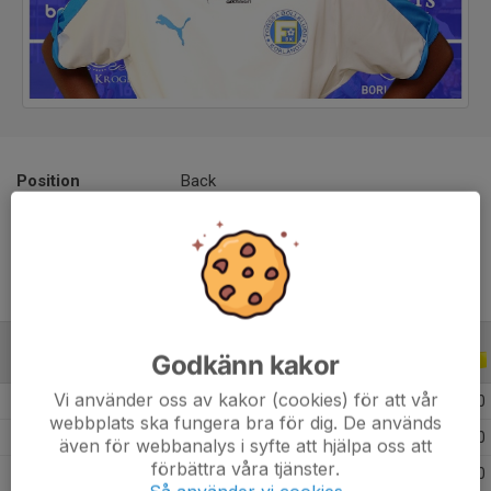
Position
Back
Ålder
15 år
Godkänn kakor
ALLA SERIER
ALLA ÅR
Vi använder oss av kakor (cookies) för att vår
2026
2
0
1
0
webbplats ska fungera bra för dig. De används
2025
40
0
0
0
även för webbanalys i syfte att hjälpa oss att
förbättra våra tjänster.
2024
22
0
0
0