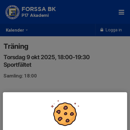
FORSSA BK
P17 Akademi
Logga in
Kalender
Träning
Torsdag 9 okt 2025, 18:00-19:30
Sportfältet
Samling: 18:00