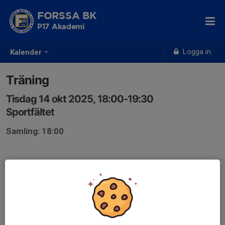
FORSSA BK
P17 Akademi
Logga in
Kalender
Träning
Tisdag 14 okt 2025, 18:00-19:30
Sportfältet
Samling: 18:00