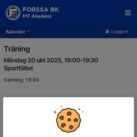
FORSSA BK
P17 Akademi
Logga in
Kalender
Träning
Måndag 20 okt 2025, 18:00-19:30
Sportfältet
Samling: 18:00