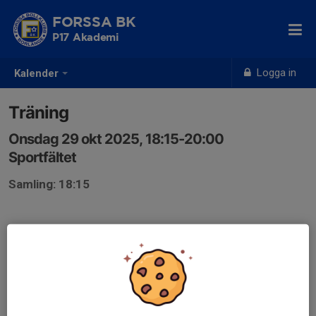
FORSSA BK
P17 Akademi
Logga in
Kalender
Träning
Onsdag 29 okt 2025, 18:15-20:00
Sportfältet
Samling: 18:15