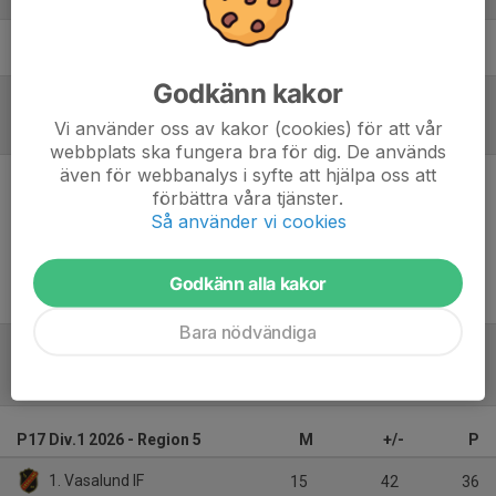
Allan Faraj
Tränare
Godkänn kakor
Vi använder oss av kakor (cookies) för att vår
Referat
webbplats ska fungera bra för dig. De används
även för webbanalys i syfte att hjälpa oss att
förbättra våra tjänster.
Inget referat skrivet
Så använder vi cookies
Godkänn alla kakor
Bara nödvändiga
Tabell
P17 Div.1 2026 - Region 5
M
+/-
P
1. Vasalund IF
15
42
36