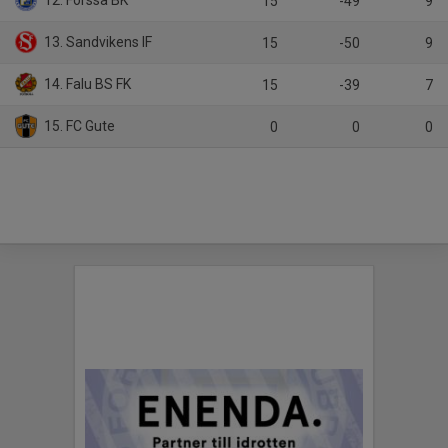
12. Forssa BK
15
-49
9
13. Sandvikens IF
15
-50
9
14. Falu BS FK
15
-39
7
15. FC Gute
0
0
0