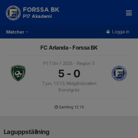
FORSSA BK
P17 Akademi
Logga in
Matcher
FC Arlanda - Forssa BK
P17 Div.1 2026 - Region 5
5 - 0
7 jun, 13:15, Midgårdsvallen
Konstgräs
Samling 12:15
Laguppställning