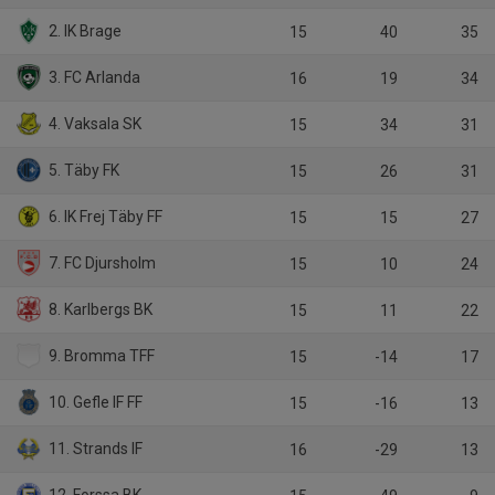
2. IK Brage
15
40
35
3. FC Arlanda
16
19
34
4. Vaksala SK
15
34
31
5. Täby FK
15
26
31
6. IK Frej Täby FF
15
15
27
7. FC Djursholm
15
10
24
8. Karlbergs BK
15
11
22
9. Bromma TFF
15
-14
17
10. Gefle IF FF
15
-16
13
11. Strands IF
16
-29
13