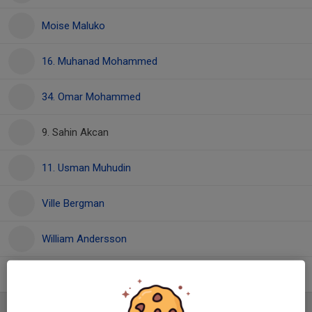
Moise Maluko
16. Muhanad Mohammed
34. Omar Mohammed
9. Sahin Akcan
11. Usman Muhudin
Ville Bergman
William Andersson
4. Yassin Bouzaaboia
Ledare