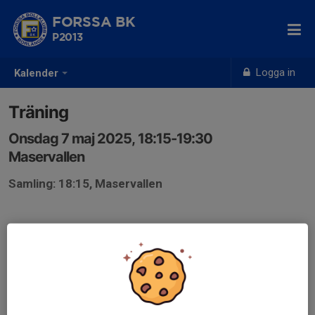
FORSSA BK
P2013
Logga in
Kalender
Träning
Onsdag 7 maj 2025, 18:15-19:30
Maservallen
Samling: 18:15, Maservallen