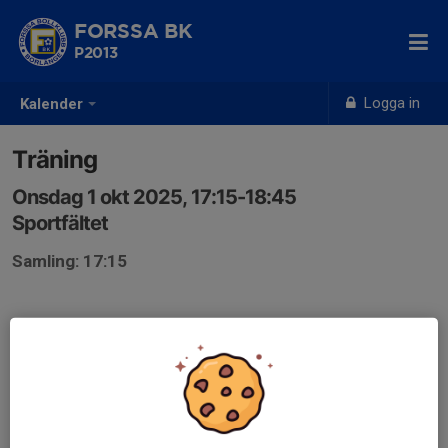
FORSSA BK
P2013
Logga in
Kalender
Träning
Onsdag 1 okt 2025, 17:15-18:45
Sportfältet
Samling: 17:15