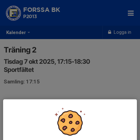
FORSSA BK
P2013
Logga in
Kalender
Träning 2
Tisdag 7 okt 2025, 17:15-18:30
Sportfältet
Samling: 17:15