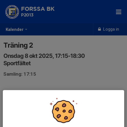
FORSSA BK
P2013
Logga in
Kalender
Träning 2
Onsdag 8 okt 2025, 17:15-18:30
Sportfältet
Samling: 17:15