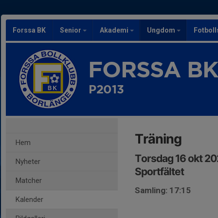
Forssa BK
Senior
Akademi
Ungdom
Fotbol
FORSSA B
P2013
Träning
Hem
Torsdag 16 okt 20
Nyheter
Sportfältet
Matcher
Samling: 17:15
Kalender