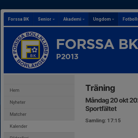
Forssa BK
Senior
Akademi
Ungdom
Fotbol
FORSSA B
P2013
Träning
Hem
Måndag 20 okt 202
Nyheter
Sportfältet
Matcher
Samling: 17:15
Kalender