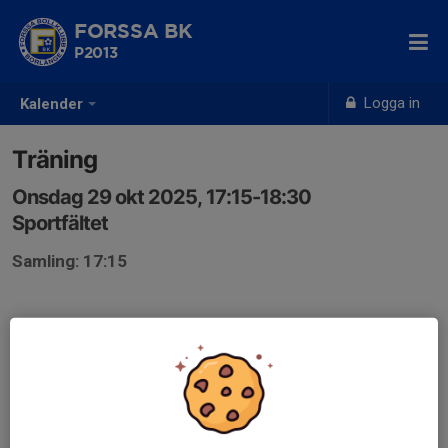
FORSSA BK
P2013
Logga in
Kalender
Träning
Onsdag 29 okt 2025, 17:15-18:30
Sportfältet
Samling: 17:15