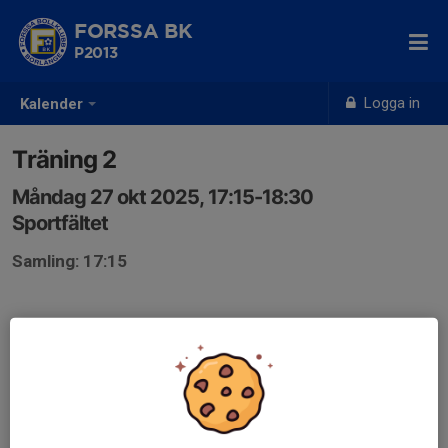
FORSSA BK
P2013
Logga in
Kalender
Träning 2
Måndag 27 okt 2025, 17:15-18:30
Sportfältet
Samling: 17:15