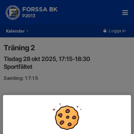
FORSSA BK
P2013
Logga in
Kalender
Träning 2
Tisdag 28 okt 2025, 17:15-18:30
Sportfältet
Samling: 17:15