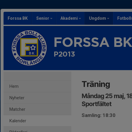
Forssa BK
Senior
Akademi
Ungdom
Fotbol
FORSSA B
P2013
Träning
Hem
Måndag 25 maj, 1
Nyheter
Sportfältet
Matcher
Samling: 18:30
Kalender