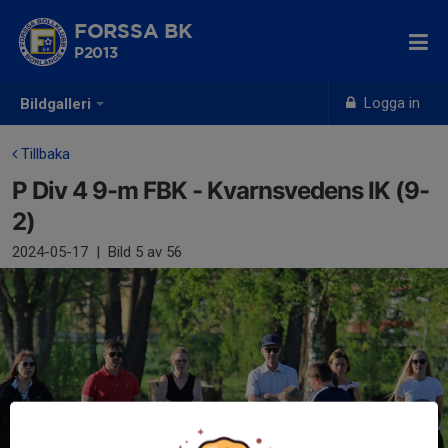
FORSSA BK
P2013
Logga in
Bildgalleri
Tillbaka
P Div 4 9-m FBK - Kvarnsvedens IK (9-
2)
2024-05-17
|
Bild
5
av 56