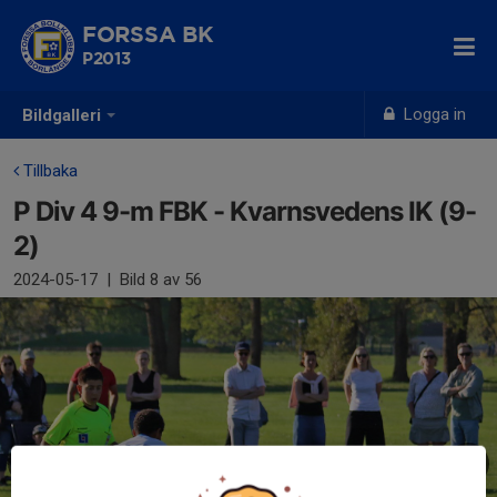
FORSSA BK
P2013
Logga in
Bildgalleri
Tillbaka
P Div 4 9-m FBK - Kvarnsvedens IK (9-
2)
2024-05-17
|
Bild
8
av 56