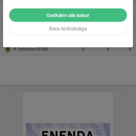
6. Falu BS FK Blå
14
6
16
Godkänn alla kakor
7. Slätta SK Gul
14
-22
11
Bara nödvändiga
8. IF Tunabro
14
-49
8
9. Östansbo IS Blå
0
0
0