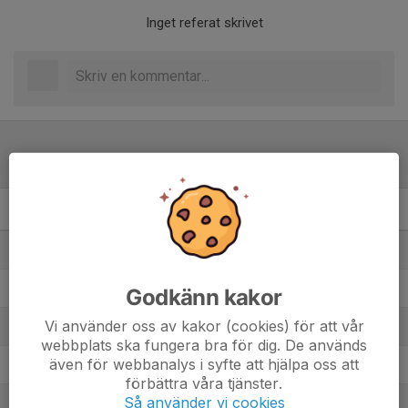
Inget referat skrivet
Tabell
Pojkar Division 4 9-m Grp.3
M
+/-
P
1. Forssa BK Blå
14
37
32
2. Torsångs IF
14
12
28
Godkänn kakor
Vi använder oss av kakor (cookies) för att vår
3. IK Brage Grön
13
25
27
webbplats ska fungera bra för dig. De används
även för webbanalys i syfte att hjälpa oss att
4. Bullermyrens IK
14
6
19
förbättra våra tjänster.
Så använder vi cookies
5. Islingby IK Röd
13
-15
19