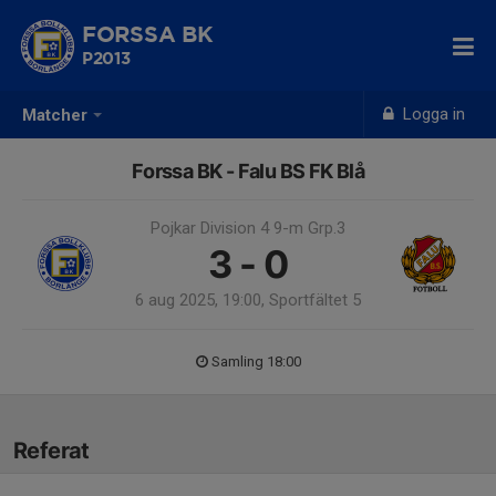
FORSSA BK
P2013
Logga in
Matcher
Forssa BK - Falu BS FK Blå
Pojkar Division 4 9-m Grp.3
3 - 0
6 aug 2025, 19:00, Sportfältet 5
Samling 18:00
Referat