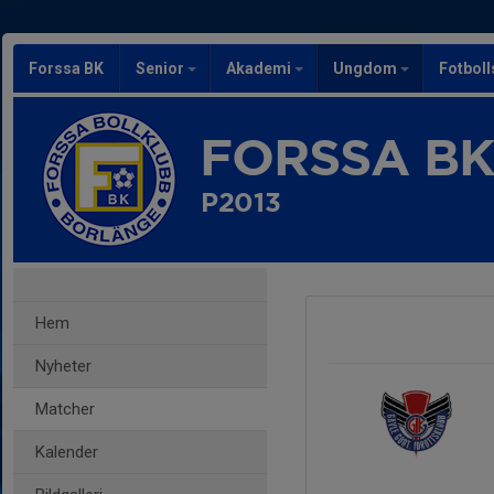
Forssa BK
Senior
Akademi
Ungdom
Fotbol
FORSSA B
P2013
Hem
Nyheter
Matcher
Kalender