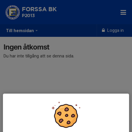
FORSSA BK
P2013
Logga in
Till hemsidan
Ingen åtkomst
Du har inte tillgång att se denna sida.