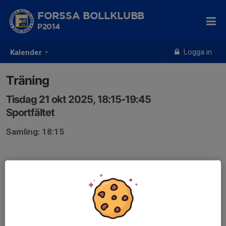
FORSSA BOLLKLUBB
P2014
Logga in
Kalender
Träning
Tisdag 21 okt 2025, 18:15-19:45
Sportfältet
Samling: 18:15