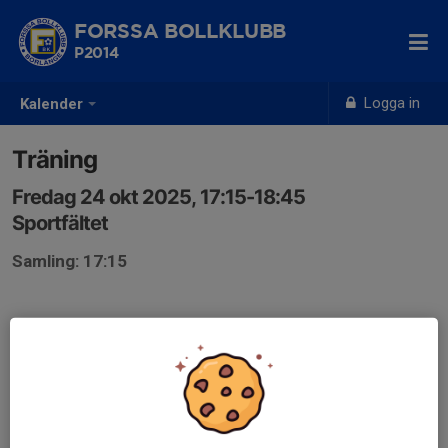
FORSSA BOLLKLUBB
P2014
Logga in
Kalender
Träning
Fredag 24 okt 2025, 17:15-18:45
Sportfältet
Samling: 17:15