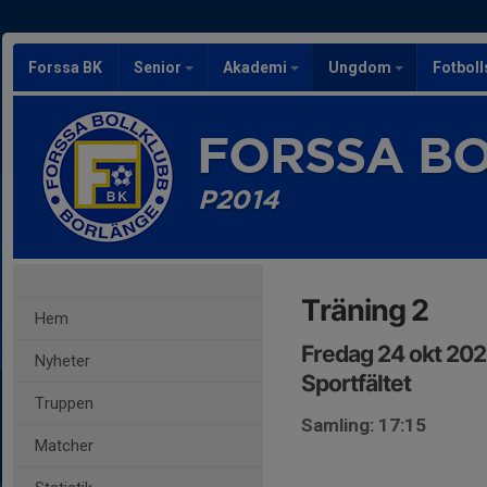
Forssa BK
Senior
Akademi
Ungdom
Fotbol
FORSSA B
P2014
Träning 2
Hem
Fredag 24 okt 202
Nyheter
Sportfältet
Truppen
Samling: 17:15
Matcher